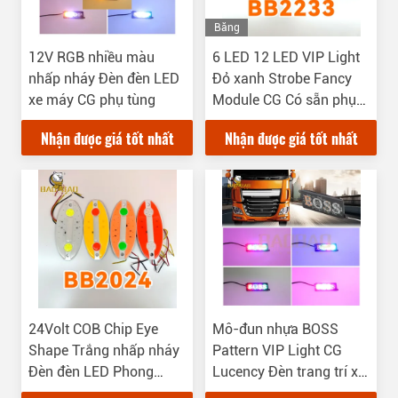
Băng
Hình
12V RGB nhiều màu
6 LED 12 LED VIP Light
nhấp nháy Đèn đèn LED
Đỏ xanh Strobe Fancy
xe máy CG phụ tùng
Module CG Có sẵn phụ
tùng ô tô
Nhận được giá tốt nhất
Nhận được giá tốt nhất
24Volt COB Chip Eye
Mô-đun nhựa BOSS
Shape Trắng nhấp nháy
Pattern VIP Light CG
Đèn đèn LED Phong
Lucency Đèn trang trí xe
cách CG
máy