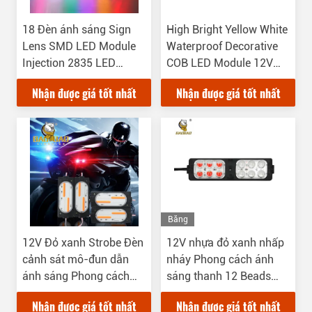
18 Đèn ánh sáng Sign
High Bright Yellow White
Lens SMD LED Module
Waterproof Decorative
Injection 2835 LED
COB LED Module 12V
Module 880lm
24V
Nhận được giá tốt nhất
Nhận được giá tốt nhất
Băng
Hình
12V Đỏ xanh Strobe Đèn
12V nhựa đỏ xanh nhấp
cảnh sát mô-đun dẫn
nháy Phong cách ánh
ánh sáng Phong cách
sáng thanh 12 Beads
ánh sáng cho xe máy
module đèn
Nhận được giá tốt nhất
Nhận được giá tốt nhất
Đánh xe đạp trang trí