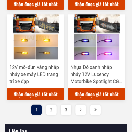
Nhận được giá tốt nhất
Nhận được giá tốt nhất
12V mô-đun vàng nhấp
Nhựa Đỏ xanh nhấp
nháy xe máy LED trang
nháy 12V Lucency
trí xe đạp
Motorbike Spotlight CG
LED Light Bar
Nhận được giá tốt nhất
Nhận được giá tốt nhất
1
2
3
Liên lạc