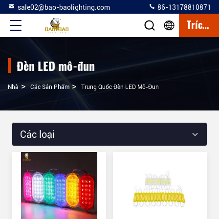
sale02@bao-baolighting.com
86-13178810871
Trích Dẫn
Đèn LED mô-đun
>
>
Nhà
Các Sản Phẩm
Trung Quốc Đèn LED Mô-Đun
Các loại