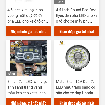
Băng
Hình
4.5 inch kim loại hình
4.5 Inch Round Red Devil
vuông mắt quỷ đỏ đèn
Eyes đèn pha LED cho xe
pha LED cho xe ô tô cho
ô tô cho xe máy phụ
xe máy phụ tùng ô tô
tùng ô tô
Nhận được giá tốt nhất
Nhận được giá tốt nhất
Băng
Hình
3 inch đèn LED làm việc
Metal Skull 12V Đèn đèn
ánh sáng trắng vàng
LED màu trắng sáng có
màu kép cho xe tải cho
sẵn cho xe đạp Honda
xe hơi 4x4 phụ kiện
Nhận được giá tốt nhất
Nhận được giá tốt nhất