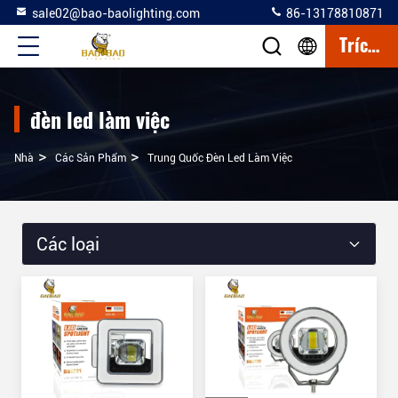
sale02@bao-baolighting.com
86-13178810871
Trích Dẫn
đèn led làm việc
>
>
Nhà
Các Sản Phẩm
Trung Quốc Đèn Led Làm Việc
Các loại