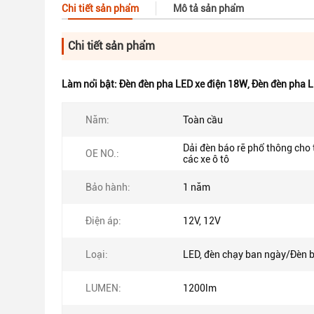
Chi tiết sản phẩm
Mô tả sản phẩm
Chi tiết sản phẩm
Làm nổi bật:
Đèn đèn pha LED xe điện 18W
,
Đèn đèn pha L
Năm:
Toàn cầu
Dải đèn báo rẽ phổ thông cho 
OE NO.:
các xe ô tô
Bảo hành:
1 năm
Điện áp:
12V, 12V
Loại:
LED, đèn chạy ban ngày/Đèn b
LUMEN:
1200lm