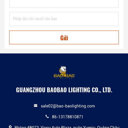
Gửi
GUANGZHOU BAOBAO LIGHTING CO., LTD.
sale02@bao-baolighting.com
86-13178810871
Phòng 4B073, Yiyou Auto Plaza, quận Yuexiu, Quảng Châu,