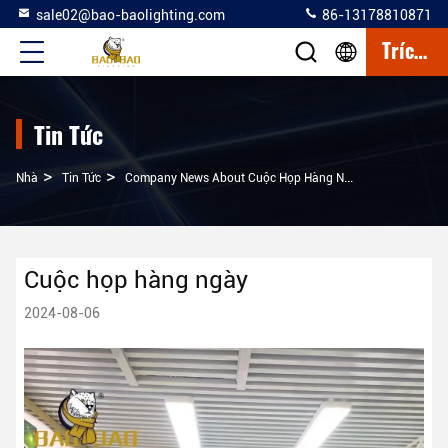
sale02@bao-baolighting.com
86-13178810871
Trích Dẫn
Tin Tức
>
>
Nhà
Tin Tức
Company News About Cuộc Họp Hàng Ngày
Cuộc họp hàng ngày
2024-08-06