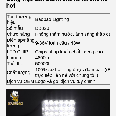
hơi
Tên thương
Baobao Lighting
hiệu
Số mẫu
BB820
Chức năng
Không thấm nước, ánh sáng thấp cao,
Điện áp/năng
9-36V toàn cầu / 48W
lượng
LED CHIP
Chips nhập khẩu chất lượng cao
Lumen
4800lm
Tuổi thọ
50000h
100% sự hài lòng được đảm bảo ((Bất 
Chất lượng
trực tiếp liên hệ với chúng tôi.)
Dịch vụ OEM
Logo và gói dịch vụ tùy chỉnh