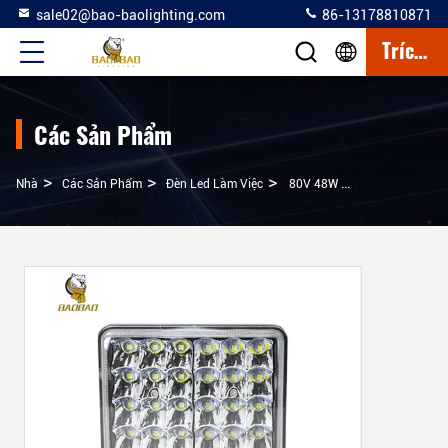
sale02@bao-baolighting.com
86-13178810871
Trích Dẫn
Các Sản Phẩm
>
>
>
Nhà
Các Sản Phẩm
Đèn Led Làm Việc
80V 48W Trắng 24LED 4inch LED Công Việc Đèn Thanh Cho Xe Tải