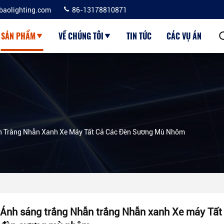
baolighting.com
86-13178810871
SẢN PHẨM
VỀ CHÚNG TÔI
TIN TỨC
CÁC VỤ ÁN
n Trắng Nhẫn Xanh Xe Máy Tất Cả Các Đèn Sương Mù Nhôm
Ánh sáng trắng Nhẫn trắng Nhẫn xanh Xe máy Tất