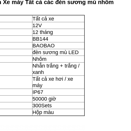
h Xe máy Tất cả các đèn sương mù nhôm
Tất cả xe
12V
12 tháng
BB144
BAOBAO
đèn sương mù LED
Nhôm
Nhẫn trắng + trắng /
xanh
Tất cả xe hơi / xe
máy
IP67
50000 giờ
300Sets
Hộp màu