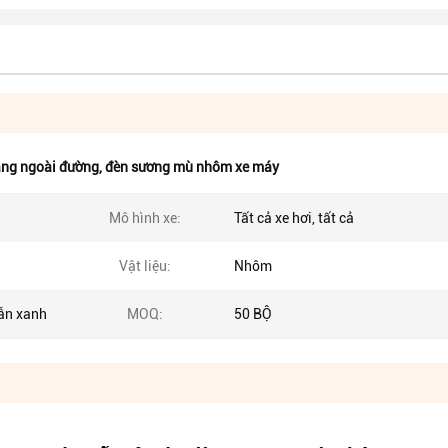
ắng ngoài đường
,
đèn sương mù nhôm xe máy
Mô hình xe:
Tất cả xe hơi, tất cả
Vật liệu:
Nhôm
hẫn xanh
MOQ:
50 BỘ