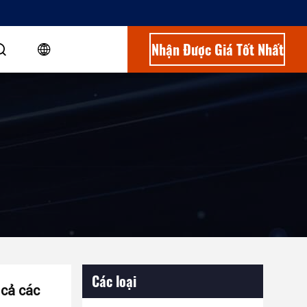
Nhận Được Giá Tốt Nhất
Các loại
 cả các