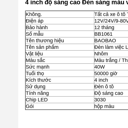
4 inch độ sáng cao Đèn sáng màu
Không.
Tất cả xe ô tô
Điện áp
12V/24V/9-80
Bảo hành
12 tháng
Số mẫu
BB1061
Tên thương hiệu
BAOBAO
Tên sản phẩm
Đèn làm việc 
Vật liệu
Nhôm
Màu sắc
Màu trắng / T
Sức mạnh
40W
Tuổi thọ
50000 giờ
Kích thước
4 inch
Sử dụng
Đèn ô tô
Tính năng
Độ sáng cao
Chip LED
3030
Gói
hộp màu