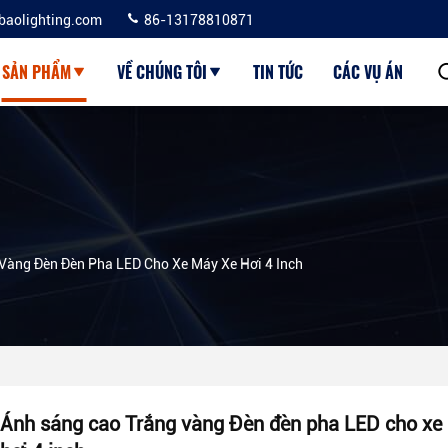
baolighting.com
86-13178810871
SẢN PHẨM
VỀ CHÚNG TÔI
TIN TỨC
CÁC VỤ ÁN
Vàng Đèn Đèn Pha LED Cho Xe Máy Xe Hơi 4 Inch
Ánh sáng cao Trắng vàng Đèn đèn pha LED cho xe