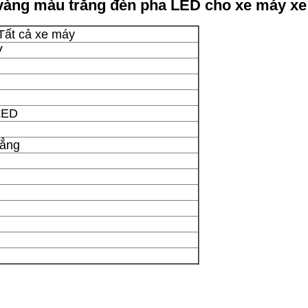
 vàng màu trắng đèn pha LED cho xe máy x
 Tất cả xe máy
V
LED
hẳng