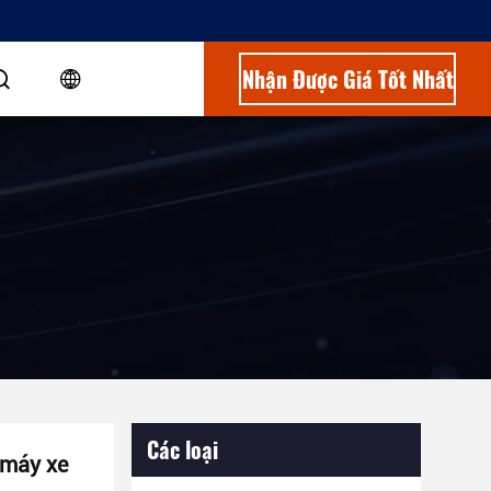
Nhận Được Giá Tốt Nhất
Các loại
 máy xe